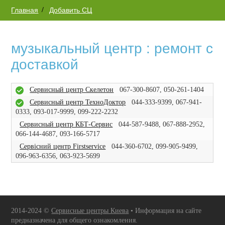
Главная
Добавить СЦ
музыкальный центр : ремонт с
доставкой
Сервисный центр Скелетон
067-300-8607, 050-261-1404
Сервисный центр ТехноДоктор
044-333-9399, 067-941-
0333, 093-017-9999, 099-222-2232
Сервисный центр КБТ-Сервис
044-587-9488, 067-888-2952,
066-144-4687, 093-166-5717
Сервісний центр Firstservice
044-360-6702, 099-905-9499,
096-963-6356, 063-923-5699
2014-2024 ©
Сервисные центры Киева
• Информация на сайте
предназначена для общего ознакомления.