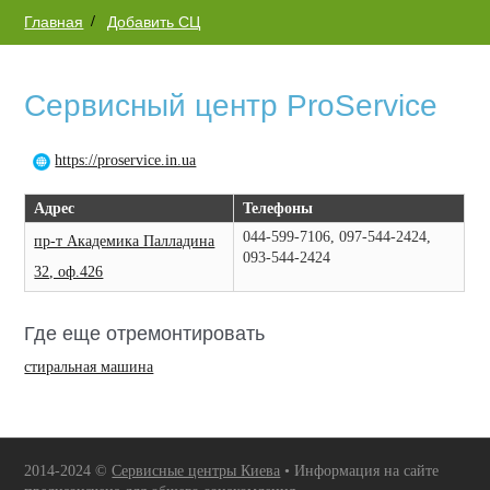
Главная
Добавить СЦ
Сервисный центр ProService
https://proservice.in.ua
Адрес
Телефоны
044-599-7106, 097-544-2424,
пр-т Академика Палладина
093-544-2424
32, оф.426
Где еще отремонтировать
стиральная машина
2014-2024 ©
Сервисные центры Киева
• Информация на сайте