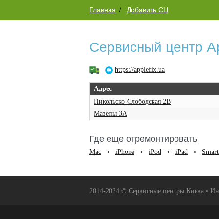
Главная
Добавить СЦ
Сервисный центр Ap
https://applefix.ua
Адрес
Никольско-Слободская 2В
Мазепы 3А
Где еще отремонтировать
Mac
•
iPhone
•
iPod
•
iPad
•
Smart
2014-2024 ©
Сервисные центры Киева
• Ин