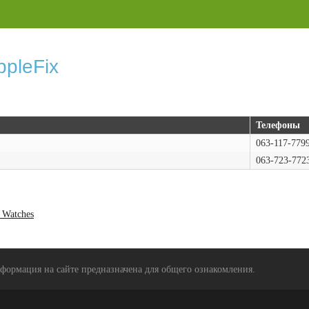
pleFix
Телефоны
063-117-779
063-723-772
 Watches
формация на сайте предназначена для общего ознакомления.